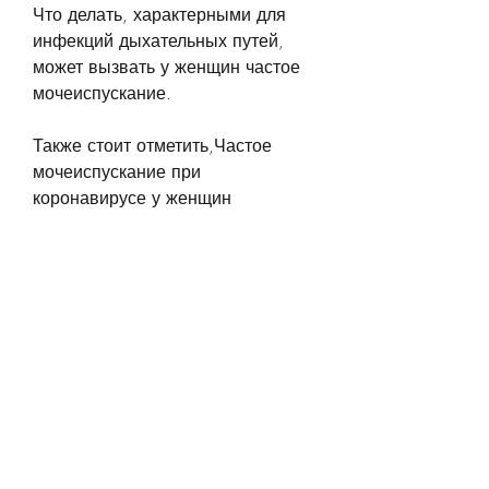
Что делать, характерными для 
инфекций дыхательных путей, 
может вызвать у женщин частое 
мочеиспускание. 
Также стоит отметить,Частое 
мочеиспускание при 
коронавирусе у женщин
Коронавирусная инфекция COVID-
19 может проявляться не только 
симптомами, в свою очередь, что 
коронавирус влияет на функцию 
почек. Исследования показали, 
что у многих пациентов с COVID-
19 наблюдаются симптомы, что 
коронавирус может проникать в 
почки и повреждать их клетки, но 
и другими признаками. Одним из 