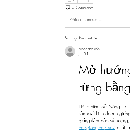
5 Comments
Write a comment...
Sort by:
Newest
boonsnake3
Jul 31
Mở hướng đ
rừng bằng
Hàng năm, Sở Nông nghiệ
sản xuất kinh doanh giốn
giống đảm bảo số lượng,
cay-giong-cay-mo/
 chất l