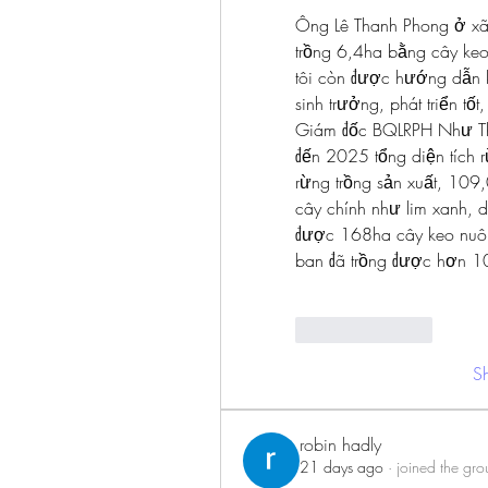
Ông Lê Thanh Phong ở xã 
trồng 6,4ha bằng cây keo
tôi còn được hướng dẫn k
sinh trưởng, phát triển tốt
Giám đốc BQLRPH Như Th
đến 2025 tổng diện tích 
rừng trồng sản xuất, 109
cây chính như lim xanh, d
được 168ha cây keo nuôi
ban đã trồng được hơn 1
Like
Reply
S
robin hadly
21 days ago
·
joined the gro