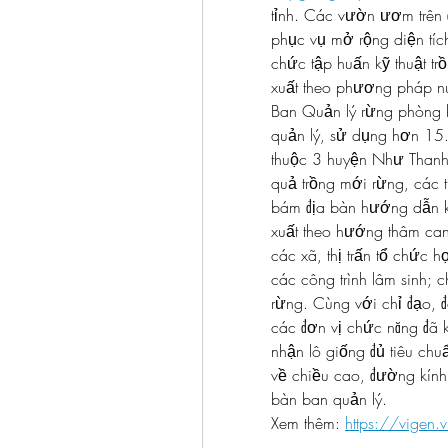
tỉnh. Các vườn ươm trên đ
phục vụ mở rộng diện tích
chức tập huấn kỹ thuật tr
xuất theo phương pháp n
Ban Quản lý rừng phòng 
quản lý, sử dụng hơn 15.
thuộc 3 huyện Như Thanh
quả trồng mới rừng, các t
bám địa bàn hướng dẫn kỹ
xuất theo hướng thâm can
các xã, thị trấn tổ chức h
các công trình lâm sinh; c
rừng. Cùng với chỉ đạo, đ
các đơn vị chức năng đã 
nhận lô giống đủ tiêu chuẩ
về chiều cao, đường kính.
bàn ban quản lý.
Xem thêm: 
https://vigen.