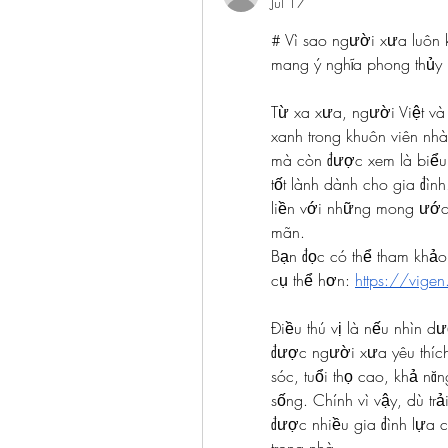
Jul 17
# Vì sao người xưa luôn k
mang ý nghĩa phong thủy 
Từ xa xưa, người Việt và 
xanh trong khuôn viên nh
mà còn được xem là biểu 
tốt lành dành cho gia đìn
liền với những mong ước v
mãn.
Bạn đọc có thể tham khảo 
cụ thể hơn: 
https://vigen
Điều thú vị là nếu nhìn d
được người xưa yêu thích
sóc, tuổi thọ cao, khả năn
sống. Chính vì vậy, dù trả
được nhiều gia đình lựa c