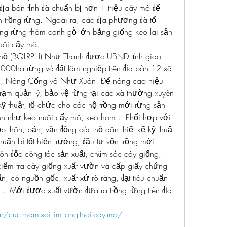
ịa bàn tỉnh đã chuẩn bị hơn 1 triệu cây mô để 
 trồng rừng. Ngoài ra, các địa phương đã tổ 
ồng rừng thâm canh gỗ lớn bằng giống keo lai sản 
uôi cấy mô.
hộ (BQLRPH) Như Thanh được UBND tỉnh giao 
000ha rừng và đất lâm nghiệp trên địa bàn 12 xã 
, Nông Cống và Như Xuân. Để nâng cao hiệu 
rạm quản lý, bảo vệ rừng tại các xã thường xuyên 
 thuật, tổ chức cho các hộ trồng mới rừng sản 
h như keo nuôi cấy mô, keo hom... Phối hợp với 
ọp thôn, bản, vận động các hộ dân thiết kế kỹ thuật 
huẩn bị tốt hiện trường; đầu tư vốn trồng mới 
ôn đốc công tác sản xuất, chăm sóc cây giống, 
kiểm tra cây giống xuất vườn và cấp giấy chứng 
n, có nguồn gốc, xuất xứ rõ ràng, đạt tiêu chuẩn 
.. Mới được xuất vườn đưa ra trồng rừng trên địa 
vn/cuc-mam-xoi-tim-long-thoi-cay-mo/