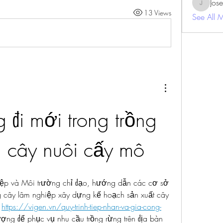
Jos
JosephBe
13 Views
See All 
i mới trong trồng 
 cây nuôi cấy mô
p và Môi trường chỉ đạo, hướng dẫn các cơ sở 
g cây lâm nghiệp xây dựng kế hoạch sản xuất cây 
 
https://vigen.vn/quy-trinh-tiep-nhan-va-gia-cong-
ượng để phục vụ nhu cầu trồng rừng trên địa bàn 