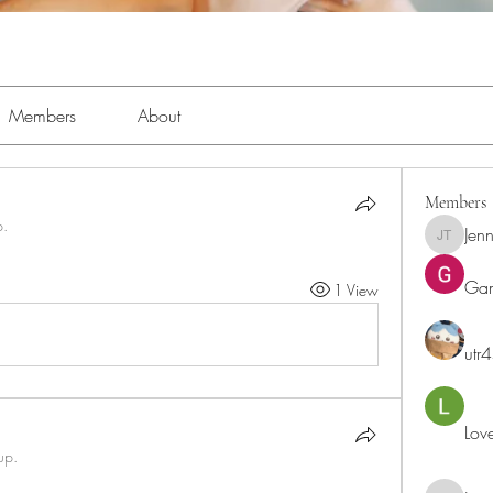
Members
About
Members
p.
Jenn
Jennifer 
Ga
1 View
utr
Lov
up.