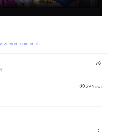
how more comments
up.
29 Views