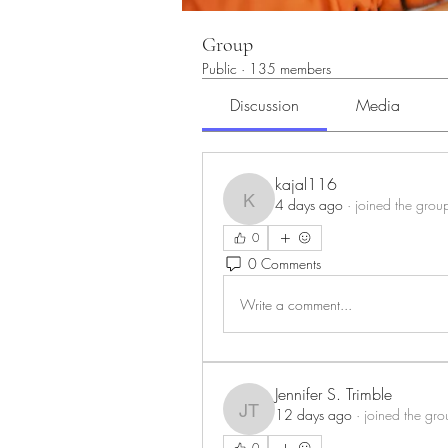
Group
Public
·
135 members
Discussion
Media
kajal116
4 days ago
·
joined the grou
kajal116
0
0 Comments
Write a comment...
Jennifer S. Trimble
12 days ago
·
joined the gro
Jennifer S. Trimble
0