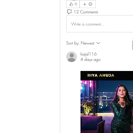
0
12 Comments
Write a comment...
Sort by:
Newest
kajal116
4 days ago