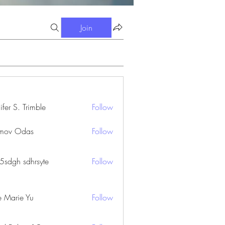
Join
ifer S. Trimble
Follow
S. Trimble
mov Odas
Follow
45sdgh sdhrsyte
Follow
e Marie Yu
Follow