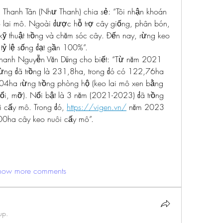
Thanh Tân (Như Thanh) chia sẻ: “Tôi nhận khoán 
 lai mô. Ngoài được hỗ trợ cây giống, phân bón, 
ỹ thuật trồng và chăm sóc cây. Đến nay, rừng keo 
, tỷ lệ sống đạt gần 100%”.
anh Nguyễn Văn Dũng cho biết: “Từ năm 2021 
rừng đã trồng là 231,8ha, trong đó có 122,76ha 
,04ha rừng trồng phòng hộ (keo lai mô xen bằng 
ổi, mỡ). Nổi bật là 3 năm (2021-2023) đã trồng 
 cấy mô. Trong đó, 
https://vigen.vn/
 năm 2023 
00ha cây keo nuôi cấy mô”.
how more comments
up.