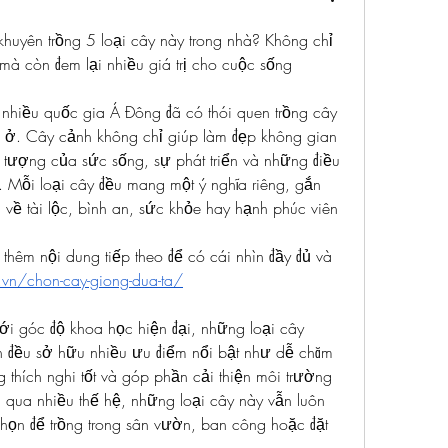
huyên trồng 5 loại cây này trong nhà? Không chỉ 
mà còn đem lại nhiều giá trị cho cuộc sống
nhiều quốc gia Á Đông đã có thói quen trồng cây 
à ở. Cây cảnh không chỉ giúp làm đẹp không gian 
tượng của sức sống, sự phát triển và những điều 
h. Mỗi loại cây đều mang một ý nghĩa riêng, gắn 
ề tài lộc, bình an, sức khỏe hay hạnh phúc viên 
thêm nội dung tiếp theo để có cái nhìn đầy đủ và 
.vn/chon-cay-giong-dua-ta/
ưới góc độ khoa học hiện đại, những loại cây 
 đều sở hữu nhiều ưu điểm nổi bật như dễ chăm 
g thích nghi tốt và góp phần cải thiện môi trường 
i qua nhiều thế hệ, những loại cây này vẫn luôn 
họn để trồng trong sân vườn, ban công hoặc đặt 