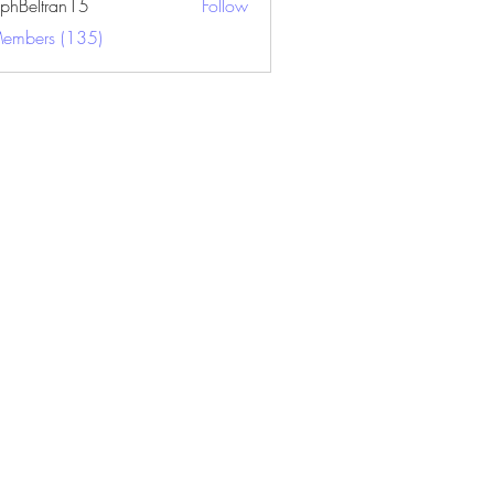
ephBeltran15
Follow
ltran15
Members (135)