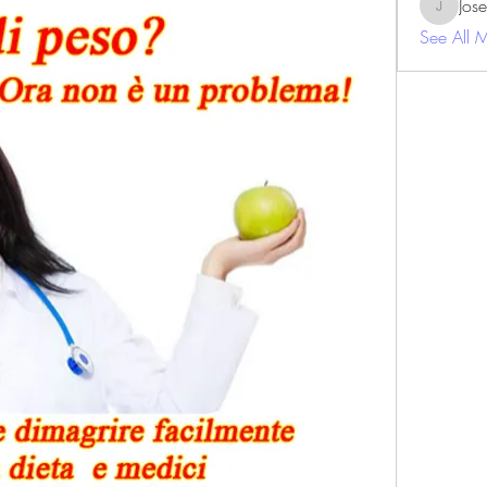
Jos
JosephBe
See All 