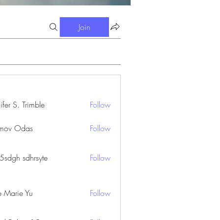
Join
ifer S. Trimble
Follow
S. Trimble
mov Odas
Follow
45sdgh sdhrsyte
Follow
e Marie Yu
Follow