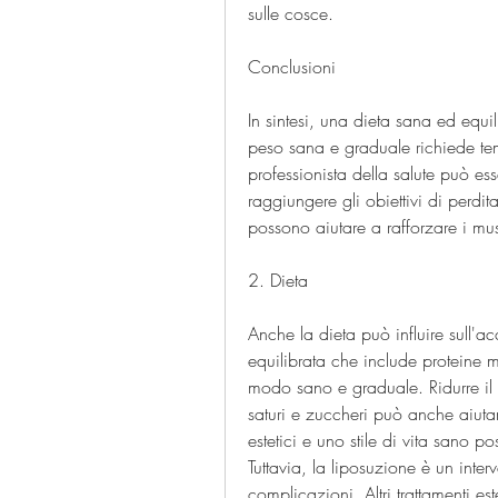
sulle cosce.
Conclusioni
In sintesi, una dieta sana ed equil
peso sana e graduale richiede t
professionista della salute può ess
raggiungere gli obiettivi di perdit
possono aiutare a rafforzare i mus
2. Dieta
Anche la dieta può influire sull'a
equilibrata che include proteine m
modo sano e graduale. Ridurre il 
saturi e zuccheri può anche aiutare 
estetici e uno stile di vita sano pos
Tuttavia, la liposuzione è un inter
complicazioni. Altri trattamenti es