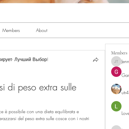
Members
About
Members
ирует- Лучший Выбор!
Jenn
Jennifer 
Ga
 di peso extra sulle 
utr
e è possibile con una dieta equilibrata e 
Lov
razzarsi del peso extra sulle cosce con i nostri 