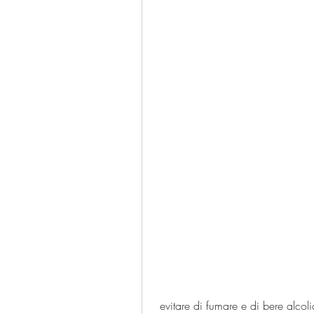
 evitare di fumare e di bere alcolici in eccesso può anche aiutare a ridurre il grasso 