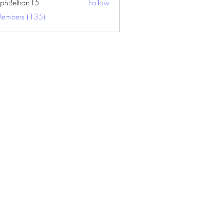
ephBeltran15
Follow
ltran15
Members (135)