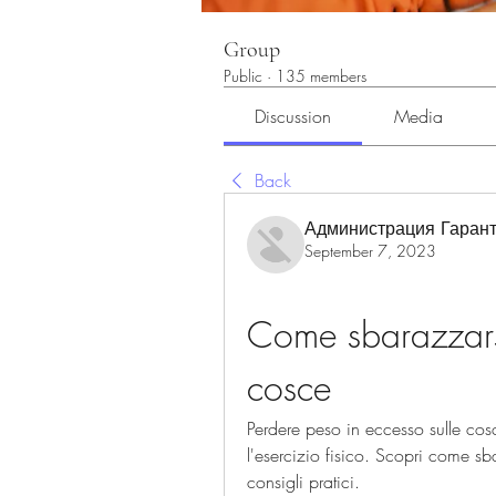
Group
Public
·
135 members
Discussion
Media
Back
Администрация Гарант
September 7, 2023
Come sbarazzarsi
cosce
Perdere peso in eccesso sulle cosc
l'esercizio fisico. Scopri come sba
consigli pratici.