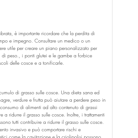
ibrata, è importante ricordare che la perdita di 
empo e impegno. Consultare un medico o un 
ere utile per creare un piano personalizzato per 
a di peso., i ponti glutei e le gambe a forbice 
coli delle cosce e a tonificarle.
ccumulo di grasso sulle cosce. Una dieta sana ed 
agre, verdure e frutta può aiutare a perdere peso in 
consumo di alimenti ad alto contenuto di grassi 
a ridurre il grasso sulle cosce. Inoltre, i trattamenti 
sono tutti contribuire a ridurre il grasso sulle cosce. 
vento invasivo e può comportare rischi e 
tetici come la cavitazione e la criolipolisi possono 