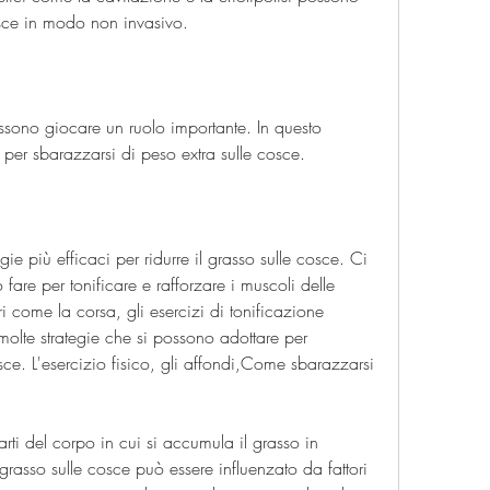
cosce in modo non invasivo.
 possono giocare un ruolo importante. In questo 
 per sbarazzarsi di peso extra sulle cosce.
egie più efficaci per ridurre il grasso sulle cosce. Ci 
fare per tonificare e rafforzare i muscoli delle 
i come la corsa, gli esercizi di tonificazione 
molte strategie che si possono adottare per 
sce. L'esercizio fisico, gli affondi,Come sbarazzarsi 
ti del corpo in cui si accumula il grasso in 
asso sulle cosce può essere influenzato da fattori 