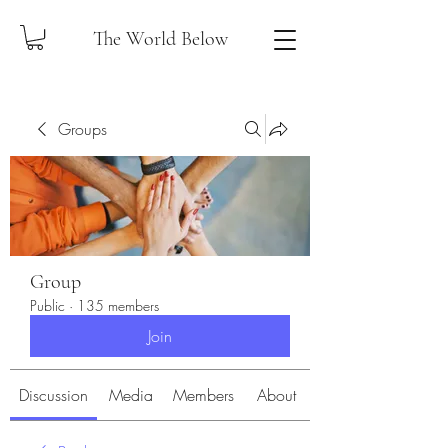
The World Below
Groups
Group
Public
·
135 members
Join
Discussion
Media
Members
About