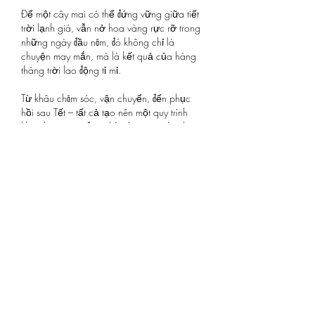
Để một cây mai có thể đứng vững giữa tiết 
trời lạnh giá, vẫn nở hoa vàng rực rỡ trong 
những ngày đầu năm, đó không chỉ là 
chuyện may mắn, mà là kết quả của hàng 
tháng trời lao động tỉ mỉ.
Từ khâu chăm sóc, vận chuyển, đến phục 
hồi sau Tết – tất cả tạo nên một quy trình 
khép kín, mang đậm dấu ấn của nghệ thuật 
làm mai Nam Bộ. Và chính nhờ những 
người như chị Hạnh, ông Hà, anh Công… 
mà sắc vàng phương Nam vẫn có thể rực 
rỡ giữa lòng Thủ đô, mang hơi ấm mùa 
xuân đến với những ngày se lạnh miền Bắc.
7. Kết luận
Việc đưa mai vàng từ TP.HCM ra Hà Nội 
chơi Tết là cả một quá trình kỳ công, đòi hỏi 
kiến thức, kinh nghiệm và đam mê. Những 
người làm nghề không chỉ chăm cây, mà 
còn “chăm” cảm xúc, chăm từng khoảnh 