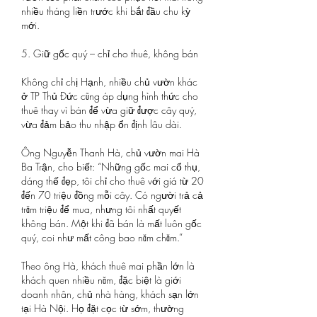
nhiều tháng liền trước khi bắt đầu chu kỳ 
mới.
5. Giữ gốc quý – chỉ cho thuê, không bán
Không chỉ chị Hạnh, nhiều chủ vườn khác 
ở TP Thủ Đức cũng áp dụng hình thức cho 
thuê thay vì bán để vừa giữ được cây quý, 
vừa đảm bảo thu nhập ổn định lâu dài.
Ông Nguyễn Thanh Hà, chủ vườn mai Hà 
Ba Trận, cho biết: “Những gốc mai cổ thụ, 
dáng thế đẹp, tôi chỉ cho thuê với giá từ 20 
đến 70 triệu đồng mỗi cây. Có người trả cả 
trăm triệu để mua, nhưng tôi nhất quyết 
không bán. Một khi đã bán là mất luôn gốc 
quý, coi như mất công bao năm chăm.”
Theo ông Hà, khách thuê mai phần lớn là 
khách quen nhiều năm, đặc biệt là giới 
doanh nhân, chủ nhà hàng, khách sạn lớn 
tại Hà Nội. Họ đặt cọc từ sớm, thường 