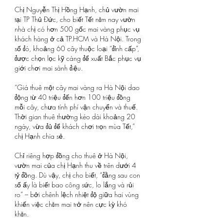
Chị Nguyễn Thị Hồng Hạnh, chủ vườn mai 
tại TP Thủ Đức, cho biết Tết năm nay vườn 
nhà chị có hơn 500 gốc mai vàng phục vụ 
khách hàng ở cả TP.HCM và Hà Nội. Trong 
số đó, khoảng 60 cây thuộc loại “đỉnh cấp”, 
được chọn lọc kỹ càng để xuất Bắc phục vụ 
giới chơi mai sành điệu.
“Giá thuê một cây mai vàng ra Hà Nội dao 
động từ 40 triệu đến hơn 100 triệu đồng 
mỗi cây, chưa tính phí vận chuyển và thuế. 
Thời gian thuê thường kéo dài khoảng 20 
ngày, vừa đủ để khách chơi trọn mùa Tết,” 
chị Hạnh chia sẻ.
Chỉ riêng hợp đồng cho thuê ở Hà Nội, 
vườn mai của chị Hạnh thu về trên dưới 4 
tỷ đồng. Dù vậy, chị cho biết, “đằng sau con 
số ấy là biết bao công sức, lo lắng và rủi 
ro” – bởi chênh lệch nhiệt độ giữa hai vùng 
khiến việc chăm mai trở nên cực kỳ khó 
khăn.