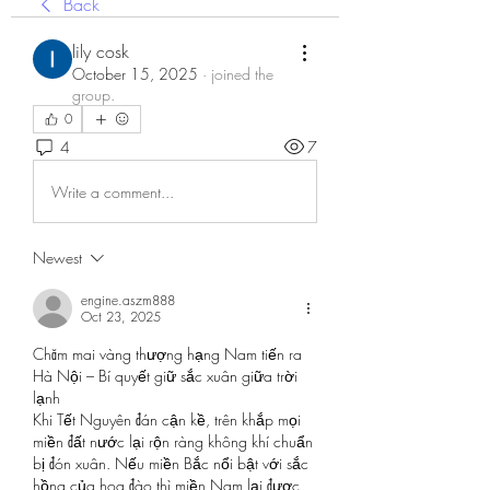
Back
lily cosk
October 15, 2025
·
joined the
group.
0
4
7
Write a comment...
Newest
engine.aszm888
Oct 23, 2025
Chăm mai vàng thượng hạng Nam tiến ra 
Hà Nội – Bí quyết giữ sắc xuân giữa trời 
lạnh
Khi Tết Nguyên đán cận kề, trên khắp mọi 
miền đất nước lại rộn ràng không khí chuẩn 
bị đón xuân. Nếu miền Bắc nổi bật với sắc 
hồng của hoa đào thì miền Nam lại được 