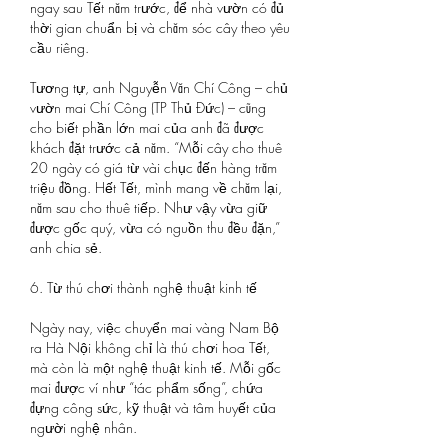
ngay sau Tết năm trước, để nhà vườn có đủ 
thời gian chuẩn bị và chăm sóc cây theo yêu 
cầu riêng.
Tương tự, anh Nguyễn Văn Chí Công – chủ 
vườn mai Chí Công (TP Thủ Đức) – cũng 
cho biết phần lớn mai của anh đã được 
khách đặt trước cả năm. “Mỗi cây cho thuê 
20 ngày có giá từ vài chục đến hàng trăm 
triệu đồng. Hết Tết, mình mang về chăm lại, 
năm sau cho thuê tiếp. Như vậy vừa giữ 
được gốc quý, vừa có nguồn thu đều đặn,” 
anh chia sẻ.
6. Từ thú chơi thành nghệ thuật kinh tế
Ngày nay, việc chuyển mai vàng Nam Bộ 
ra Hà Nội không chỉ là thú chơi hoa Tết, 
mà còn là một nghệ thuật kinh tế. Mỗi gốc 
mai được ví như “tác phẩm sống”, chứa 
đựng công sức, kỹ thuật và tâm huyết của 
người nghệ nhân.