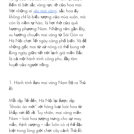
điểm tô bởi sắc vàng rực rỡ của hoa mai. 
Với những ai 
yêu mai vàng
, sắc hoa ấy 
không chỉ là biểu tượng của mùa xuân, mà 
còn là niềm tự hào, là hơi thở của quê 
hương phương Nam. Những năm gần đây, 
xu hướng chuyển mai vàng từ Sài Gòn ra 
Hà Nội chơi Tết ngày càng phổ biến. Và để 
những gốc mai từ xứ nóng có thể bung nở 
đúng ngày giữa tiết trời lạnh giá miền Bắc 
là cả một hành trình công phu, đầy tâm 
huyết của người trồng.
1. Hành trình đưa mai vàng Nam Bộ ra Thủ 
đô
Mỗi dịp Tết đến, Hà Nội lại được dịp 
“khoác áo mới” với hàng loạt loài hoa từ 
khắp nơi đổ về. Tuy nhiên, mai vàng miền 
Nam – loài hoa tượng trưng cho sự may 
mắn, thịnh vượng – vẫn luôn có vị thế đặc 
biệt trong lòng giới chơi cây cảnh Thủ đô.