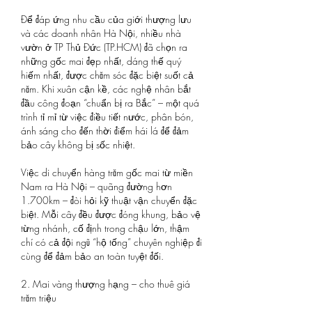
Để đáp ứng nhu cầu của giới thượng lưu 
và các doanh nhân Hà Nội, nhiều nhà 
vườn ở TP Thủ Đức (TP.HCM) đã chọn ra 
những gốc mai đẹp nhất, dáng thế quý 
hiếm nhất, được chăm sóc đặc biệt suốt cả 
năm. Khi xuân cận kề, các nghệ nhân bắt 
đầu công đoạn “chuẩn bị ra Bắc” – một quá 
trình tỉ mỉ từ việc điều tiết nước, phân bón, 
ánh sáng cho đến thời điểm hái lá để đảm 
bảo cây không bị sốc nhiệt.
Việc di chuyển hàng trăm gốc mai từ miền 
Nam ra Hà Nội – quãng đường hơn 
1.700km – đòi hỏi kỹ thuật vận chuyển đặc 
biệt. Mỗi cây đều được đóng khung, bảo vệ 
từng nhánh, cố định trong chậu lớn, thậm 
chí có cả đội ngũ “hộ tống” chuyên nghiệp đi 
cùng để đảm bảo an toàn tuyệt đối.
2. Mai vàng thượng hạng – cho thuê giá 
trăm triệu