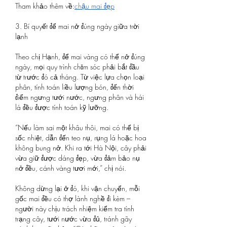
Tham khảo thêm về:
chậu mai đẹp
3. Bí quyết để mai nở đúng ngày giữa trời 
lạnh
Theo chị Hạnh, để mai vàng có thể nở đúng 
ngày, mọi quy trình chăm sóc phải bắt đầu 
từ trước đó cả tháng. Từ việc lựa chọn loại 
phân, tính toán liều lượng bón, đến thời 
điểm ngưng tưới nước, ngưng phân và hái 
lá đều được tính toán kỹ lưỡng.
“Nếu làm sai một khâu thôi, mai có thể bị 
sốc nhiệt, dẫn đến teo nụ, rụng lá hoặc hoa 
không bung nở. Khi ra tới Hà Nội, cây phải 
vừa giữ được dáng đẹp, vừa đảm bảo nụ 
nở đều, cánh vàng tươi mới,” chị nói.
Không dừng lại ở đó, khi vận chuyển, mỗi 
gốc mai đều có thợ lành nghề đi kèm – 
người này chịu trách nhiệm kiểm tra tình 
trạng cây, tưới nước vừa đủ, tránh gãy 