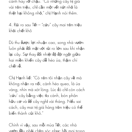
cành hay vỡ chậu. “Có những cây trị giá 
vài trăm triệu, chỉ cần một vết nứt nhỏ là 
thiệt hại không nhỏ,” chị Hạnh nói thêm.
4. Rủi ro sau Tết – “cứu” cây mai trăm triệu 
khỏi chết khô
Dù thu được lợi nhuận cao, song nhà vườn 
luôn phải đối mặt với rủi ro lớn sau khi nhận 
lại cây. Sự thay đổi nhiệt độ đột ngột giữa 
hai miền khiến cây dễ héo úa, thậm chí 
chết rễ.
Chị Hạnh kể: “Có năm tôi nhận cây về mà 
không nhận ra nổi, cành héo queo, lá úa 
vàng, nhìn mà xót lòng. Lúc đó chỉ còn cách 
‘cứu’ cây bằng việc tỉa cành, bón phân 
hữu cơ và để cây nghỉ vài tháng. Nếu sai 
cách, cây mai trị giá hàng trăm triệu có thể 
biến thành củi khô.”
Chính vì vậy, sau mỗi mùa Tết, các nhà 
vườn đều phải chăm sóc phục hồi mai trong 