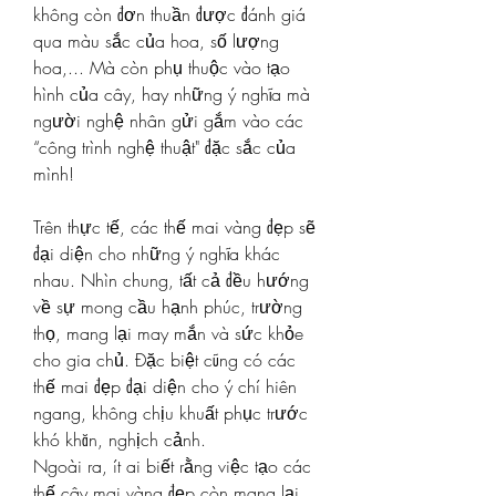
không còn đơn thuần được đánh giá 
qua màu sắc của hoa, số lượng 
hoa,... Mà còn phụ thuộc vào tạo 
hình của cây, hay những ý nghĩa mà 
người nghệ nhân gửi gắm vào các 
“công trình nghệ thuật" đặc sắc của 
mình!
Trên thực tế, các thế mai vàng đẹp sẽ 
đại diện cho những ý nghĩa khác 
nhau. Nhìn chung, tất cả đều hướng 
về sự mong cầu hạnh phúc, trường 
thọ, mang lại may mắn và sức khỏe 
cho gia chủ. Đặc biệt cũng có các 
thế mai đẹp đại diện cho ý chí hiên 
ngang, không chịu khuất phục trước 
khó khăn, nghịch cảnh.
Ngoài ra, ít ai biết rằng việc tạo các 
thế cây mai vàng đẹp còn mang lại 