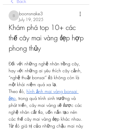
Back
boonsnake3
boonsnake3
July 19, 2025
Khám phá top 10+ các 
thế cây mai vàng đẹp hợp 
phong thủy
Đối với những nghệ nhân trồng cây, 
hay với những ai yêu thích cây cảnh, 
“nghệ thuật bonsai” đã không còn là 
một khái niệm quá xa lạ.
Theo đó, 
hình ảnh mai vàng bonsai 
đẹp
, trong quá trình sinh trưởng và 
phát triển, cây mai vàng sẽ được các 
nghệ nhân cắt tỉa, uốn nắn tạo nên 
các thế cây mai vàng đẹp khác nhau. 
Từ đó giá trị của những chậu mai này 