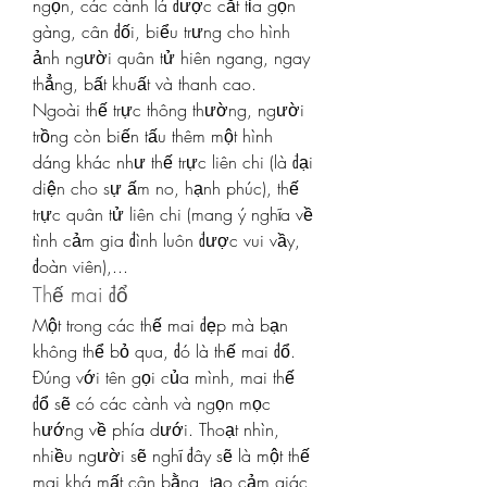
ngọn, các cành lá được cắt tỉa gọn 
gàng, cân đối, biểu trưng cho hình 
ảnh người quân tử hiên ngang, ngay 
thẳng, bất khuất và thanh cao.
Ngoài thế trực thông thường, người 
trồng còn biến tấu thêm một hình 
dáng khác như thế trực liên chi (là đại 
diện cho sự ấm no, hạnh phúc), thế 
trực quân tử liên chi (mang ý nghĩa về 
tình cảm gia đình luôn được vui vầy, 
đoàn viên),...
Thế mai đổ
Một trong các thế mai đẹp mà bạn 
không thể bỏ qua, đó là thế mai đổ. 
Đúng với tên gọi của mình, mai thế 
đổ sẽ có các cành và ngọn mọc 
hướng về phía dưới. Thoạt nhìn, 
nhiều người sẽ nghĩ đây sẽ là một thế 
mai khá mất cân bằng, tạo cảm giác 