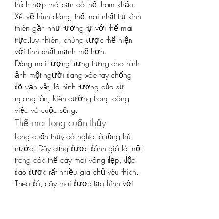
thích hợp mà bạn có thể tham khảo. 
Xét về hình dáng, thế mai nhất trụ kình 
thiên gần như tương tự với thế mai 
trực.Tuy nhiên, chúng được thể hiện 
với tính chất mạnh mẽ hơn.
Dáng mai tượng trưng trưng cho hình 
ảnh một người đang xòe tay chống 
đỡ vạn vật, là hình tượng của sự 
ngang tàn, kiên cường trong công 
việc và cuộc sống.
Thế mai long cuốn thủy
Long cuốn thủy có nghĩa là rồng hút 
nước. Đây cũng được đánh giá là một 
trong các thế cây mai vàng đẹp, độc 
đáo được rất nhiều gia chủ yêu thích. 
Theo đó, cây mai được tạo hình với 
gốc to hình đầu rồng, các thân và 
cành sẽ được uốn khúc, phân chia 
hợp lý thành thân, mây, chân, đuôi 