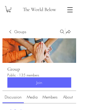
The World Below
Groups
Group
Public
·
135 members
Join
Discussion
Media
Members
About