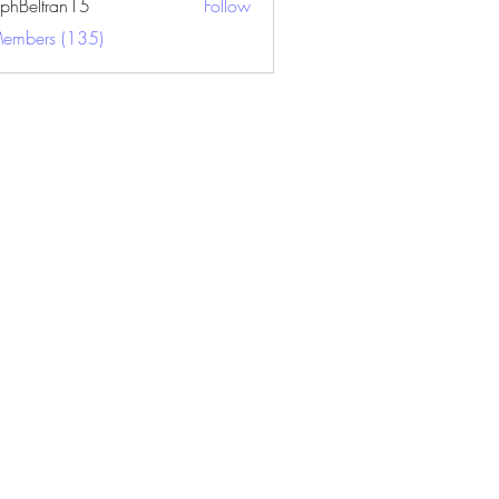
ephBeltran15
Follow
ltran15
Members (135)