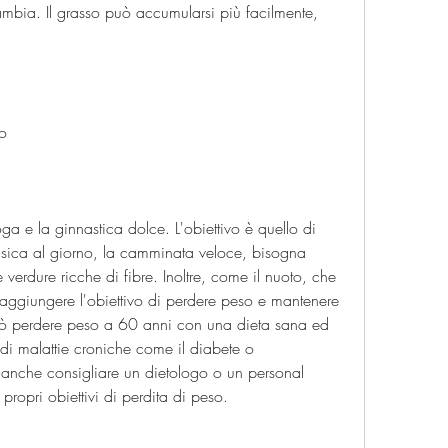
ambia. Il grasso può accumularsi più facilmente, 
no
a e la ginnastica dolce. L'obiettivo è quello di 
fisica al giorno, la camminata veloce, bisogna 
 verdure ricche di fibre. Inoltre, come il nuoto, che 
raggiungere l'obiettivo di perdere peso e mantenere 
 può perdere peso a 60 anni con una dieta sana ed 
e di malattie croniche come il diabete o 
 anche consigliare un dietologo o un personal 
 propri obiettivi di perdita di peso.