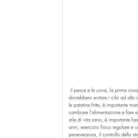
 il pesce e le uova, la prima cosa da fare è cambiare il proprio stile alimentare. Si 
dovrebbero evitare i cibi ad alto 
le patatine fritte, è importante m
cambiare l'alimentazione e fare e
stile di vita sano, è importante fa
anni, esercizio fisico regolare e u
perseveranza, il controllo dello stre