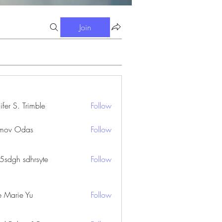
Join
ifer S. Trimble
Follow
S. Trimble
mov Odas
Follow
45sdgh sdhrsyte
Follow
e Marie Yu
Follow