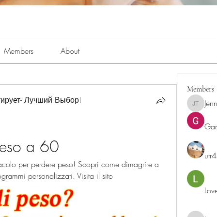
Members
About
Members
ирует- Лучший Выбор!
Jenn
Jennifer 
Ga
peso a 60
utr
tacolo per perdere peso! Scopri come dimagrire a 
grammi personalizzati. Visita il sito
Lov