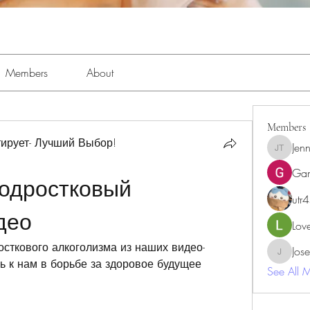
Members
About
Members
ирует- Лучший Выбор!
Jenn
Jennifer 
Ga
одростковый 
utr
део
Lov
осткового алкоголизма из наших видео-
Jos
JosephBe
 к нам в борьбе за здоровое будущее 
See All 