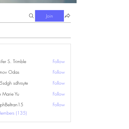
Join
ifer S. Trimble
Follow
S. Trimble
mov Odas
Follow
45sdgh sdhrsyte
Follow
e Marie Yu
Follow
ephBeltran15
Follow
ltran15
Members (135)