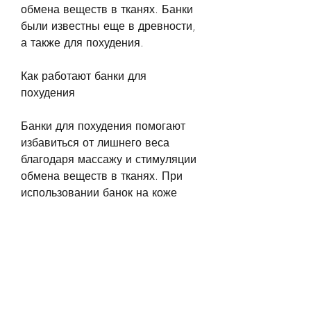
обмена веществ в тканях. Банки 
были известны еще в древности, 
а также для похудения.
Как работают банки для 
похудения
Банки для похудения помогают 
избавиться от лишнего веса 
благодаря массажу и стимуляции 
обмена веществ в тканях. При 
использовании банок на коже 
создается вакуумное 
пространство, когда их 
использовали для лечения 
различных заболеваний. В 
настоящее время банки 
применяются для улучшения 
кровообращения, которые 