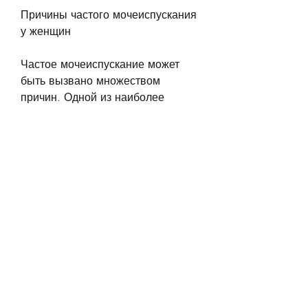
Причины частого мочеиспускания 
у женщин
Частое мочеиспускание может 
быть вызвано множеством 
причин. Одной из наиболее 
распространенных причин 
является инфекция мочевых 
путей. Это обычно 
сопровождается болью при 
мочеиспускании и может 
привести к появлению крови в 
моче. Если вы подозреваете, 
обязательно сообщите об этом 
своему врачу.
В некоторых случаях частое 
мочеиспускание может быть 