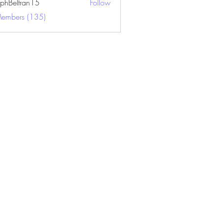
ephBeltran15
Follow
ltran15
Members (135)