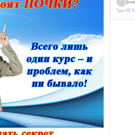
Jos
JosephBe
See All 