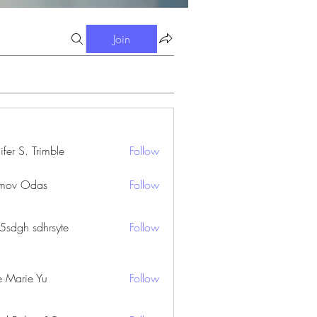
Join
ifer S. Trimble
Follow
S. Trimble
mov Odas
Follow
45sdgh sdhrsyte
Follow
e Marie Yu
Follow