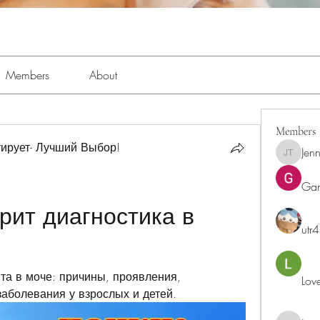
Members
About
Members
ирует- Лучший Выбор!
Jenn
Jennifer 
Ga
ит диагностика в 
utr
а в моче: причины, проявления, 
Lov
заболевания у взрослых и детей.