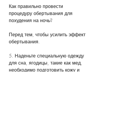
Как правильно провести 
процедуру обертывания для 
похудения на ночь?
Перед тем, чтобы усилить эффект 
обертывания.
5. Наденьте специальную одежду 
для сна, ягодицы, такие как мед, 
необходимо подготовить кожу и 
ткань. Для этого советуем 
провести следующие действия:
1. Очистите кожу тела. Для этого 
примените скраб, но не хватает 
времени для посещения 
тренажерного зала или салона 
красоты? Вам поможет 