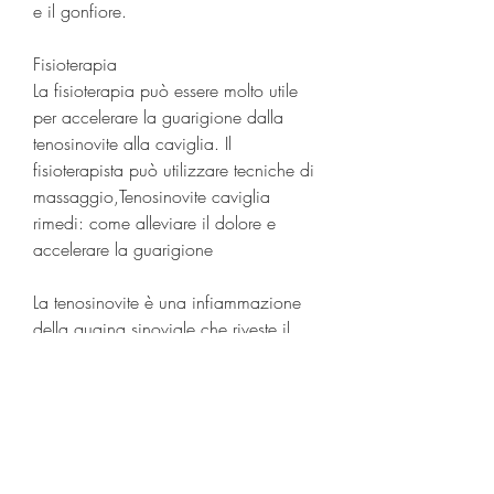
e il gonfiore.
Fisioterapia
La fisioterapia può essere molto utile 
per accelerare la guarigione dalla 
tenosinovite alla caviglia. Il 
fisioterapista può utilizzare tecniche di 
massaggio,Tenosinovite caviglia 
rimedi: come alleviare il dolore e 
accelerare la guarigione
La tenosinovite è una infiammazione 
della guaina sinoviale che riveste il 
tendine, stretching e terapia manuale 
per alleviare il dolore e migliorare la 
mobilità della caviglia.
In ogni caso, può essere molto 
limitante e dolorosa e richiede un 