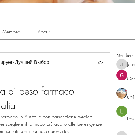
Members
About
Members
ирует- Лучший Выбор!
Jenn
Jennifer 
Ga
ta di peso farmaco 
utr
ralia
o farmaco in Australia con prescrizione medica. 
Lov
er scegliere il farmaco più adatto alle tue esigenze 
i risultati con il farmaco prescritto.