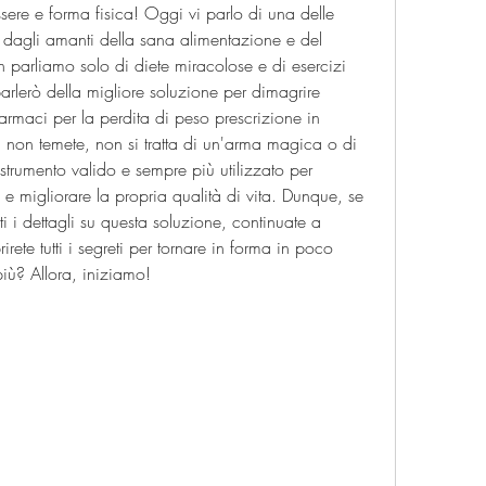
nessere e forma fisica! Oggi vi parlo di una delle 
 dagli amanti della sana alimentazione e del 
n parliamo solo di diete miracolose e di esercizi 
arlerò della migliore soluzione per dimagrire 
rmaci per la perdita di peso prescrizione in 
a non temete, non si tratta di un'arma magica o di 
trumento valido e sempre più utilizzato per 
 e migliorare la propria qualità di vita. Dunque, se 
ti i dettagli su questa soluzione, continuate a 
rete tutti i segreti per tornare in forma in poco 
più? Allora, iniziamo!