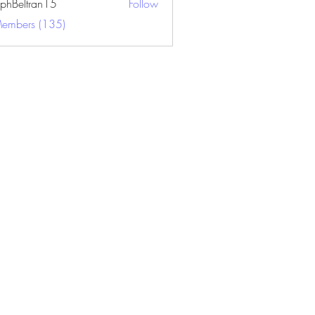
ephBeltran15
Follow
ltran15
Members (135)