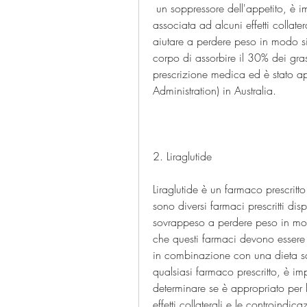
 un soppressore dell'appetito, è importante notare che la fentermina/topiramato è 
associata ad alcuni effetti collater
aiutare a perdere peso in modo sic
corpo di assorbire il 30% dei grass
prescrizione medica ed è stato a
Administration) in Australia.
2. Liraglutide
Liraglutide è un farmaco prescritto 
sono diversi farmaci prescritti dis
sovrappeso a perdere peso in modo 
che questi farmaci devono essere u
in combinazione con una dieta san
qualsiasi farmaco prescritto, è im
determinare se è appropriato per la
effetti collaterali e le controindica