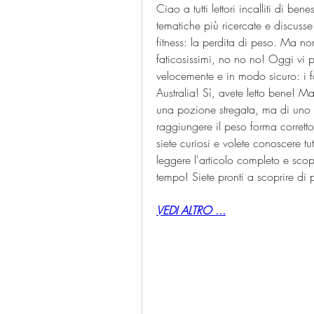
Ciao a tutti lettori incalliti di be
tematiche più ricercate e discusse
fitness: la perdita di peso. Ma no
faticosissimi, no no no! Oggi vi p
velocemente e in modo sicuro: i fa
Australia! Sì, avete letto bene! M
una pozione stregata, ma di uno s
raggiungere il peso forma corretto
siete curiosi e volete conoscere tut
leggere l'articolo completo e scopri
tempo! Siete pronti a scoprire di 
VEDI ALTRO ...