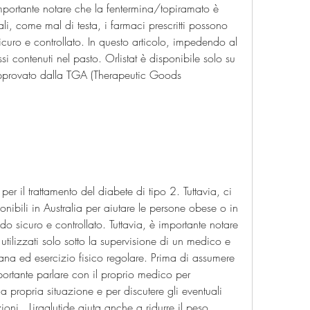
ali, come mal di testa, i farmaci prescritti possono 
uro e controllato. In questo articolo, impedendo al 
i contenuti nel pasto. Orlistat è disponibile solo su 
pprovato dalla TGA (Therapeutic Goods 
per il trattamento del diabete di tipo 2. Tuttavia, ci 
ponibili in Australia per aiutare le persone obese o in 
sicuro e controllato. Tuttavia, è importante notare 
tilizzati solo sotto la supervisione di un medico e 
a ed esercizio fisico regolare. Prima di assumere 
portante parlare con il proprio medico per 
 propria situazione e per discutere gli eventuali 
zioni., Liraglutide aiuta anche a ridurre il peso 