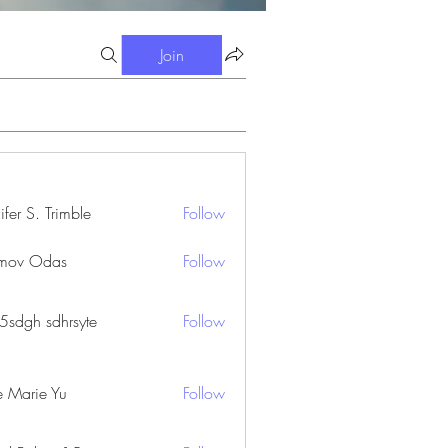
Join
ifer S. Trimble
Follow
S. Trimble
mov Odas
Follow
45sdgh sdhrsyte
Follow
e Marie Yu
Follow