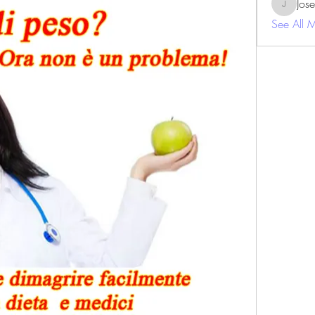
Jos
JosephBe
See All 