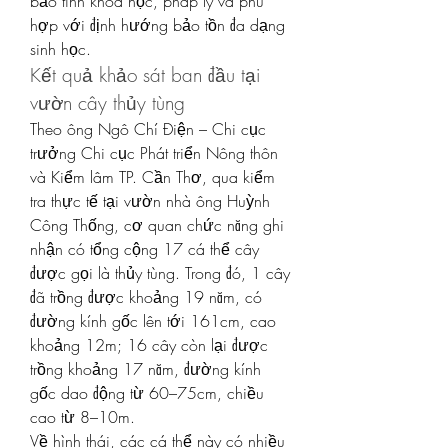
bảo tính khoa học, pháp lý và phù 
hợp với định hướng bảo tồn đa dạng 
sinh học.
Kết quả khảo sát ban đầu tại 
vườn cây thủy tùng
Theo ông Ngô Chí Điện – Chi cục 
trưởng Chi cục Phát triển Nông thôn 
và Kiểm lâm TP. Cần Thơ, qua kiểm 
tra thực tế tại vườn nhà ông Huỳnh 
Công Thống, cơ quan chức năng ghi 
nhận có tổng cộng 17 cá thể cây 
được gọi là thủy tùng. Trong đó, 1 cây 
đã trồng được khoảng 19 năm, có 
đường kính gốc lên tới 161cm, cao 
khoảng 12m; 16 cây còn lại được 
trồng khoảng 17 năm, đường kính 
gốc dao động từ 60–75cm, chiều 
cao từ 8–10m.
Về hình thái, các cá thể này có nhiều 