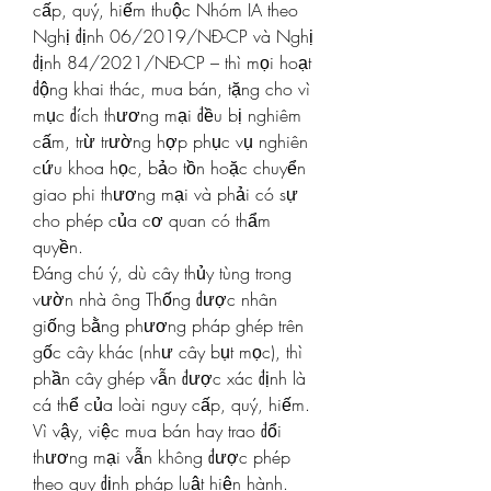
cấp, quý, hiếm thuộc Nhóm IA theo 
Nghị định 06/2019/NĐ-CP và Nghị 
định 84/2021/NĐ-CP – thì mọi hoạt 
động khai thác, mua bán, tặng cho vì 
mục đích thương mại đều bị nghiêm 
cấm, trừ trường hợp phục vụ nghiên 
cứu khoa học, bảo tồn hoặc chuyển 
giao phi thương mại và phải có sự 
cho phép của cơ quan có thẩm 
quyền.
Đáng chú ý, dù cây thủy tùng trong 
vườn nhà ông Thống được nhân 
giống bằng phương pháp ghép trên 
gốc cây khác (như cây bụt mọc), thì 
phần cây ghép vẫn được xác định là 
cá thể của loài nguy cấp, quý, hiếm. 
Vì vậy, việc mua bán hay trao đổi 
thương mại vẫn không được phép 
theo quy định pháp luật hiện hành.