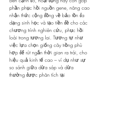
Bên cạnh đó, hoạt động này còn góp 
phần phục hồi nguồn gene, nâng cao 
nhận thức cộng đồng về bảo tồn đa 
dạng sinh học và tạo tiền đề cho các 
chương trình nghiên cứu, phục hồi 
loài trong tương lai. Tương tự như 
việc lựa chọn giống cây trồng phù 
hợp để rút ngắn thời gian ra trái, cho 
hiệu quả kinh tế cao – ví dụ như sự 
so sánh giữa dừa sáp và dừa 
thường được phân tích tại 
https://vigen.vn/khi-nao-nen-thu-
hoach-chuoi-de-dat-nang-suat-cao-
nhat/
 – thì trong bảo tồn, việc hiểu rõ 
đặc tính loài và tuân thủ quy định pháp 
lý cũng đóng vai trò then chốt.
Khuyến nghị từ cơ quan quản lý
Lãnh đạo Chi cục Phát triển Nông 
thôn và Kiểm lâm TP. Cần Thơ khuyến 