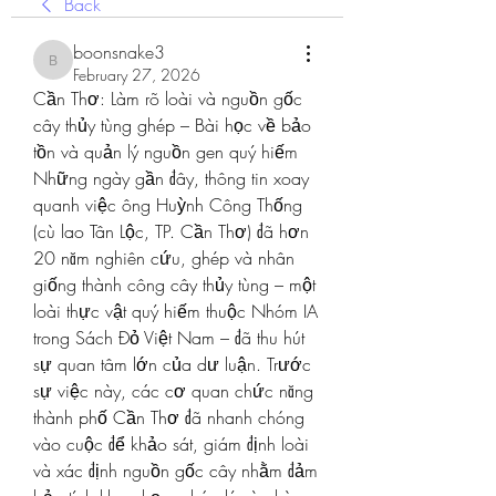
Back
boonsnake3
boonsnake3
February 27, 2026
Cần Thơ: Làm rõ loài và nguồn gốc 
cây thủy tùng ghép – Bài học về bảo 
tồn và quản lý nguồn gen quý hiếm
Những ngày gần đây, thông tin xoay 
quanh việc ông Huỳnh Công Thống 
(cù lao Tân Lộc, TP. Cần Thơ) đã hơn 
20 năm nghiên cứu, ghép và nhân 
giống thành công cây thủy tùng – một 
loài thực vật quý hiếm thuộc Nhóm IA 
trong Sách Đỏ Việt Nam – đã thu hút 
sự quan tâm lớn của dư luận. Trước 
sự việc này, các cơ quan chức năng 
thành phố Cần Thơ đã nhanh chóng 
vào cuộc để khảo sát, giám định loài 
và xác định nguồn gốc cây nhằm đảm 