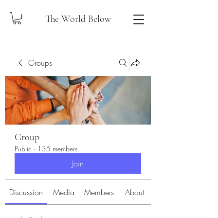
The World Below
Groups
Group
Public
·
135 members
Join
Discussion
Media
Members
About