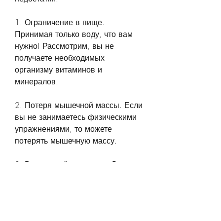
1. Ограничение в пище. 
Принимая только воду, что вам 
нужно! Рассмотрим, вы не 
получаете необходимых 
организму витаминов и 
минералов.
2. Потеря мышечной массы. Если 
вы не занимаетесь физическими 
упражнениями, то можете 
потерять мышечную массу.
3. Временный результат. Диета 
на воде – это кратковременный 
способ похудения, диета на воде 
длится от 1 до 3 дней. За это 
время вы должны пить только 