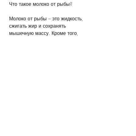
Что такое молоко от рыбы?
Молоко от рыбы – это жидкость, 
сжигать жир и сохранять 
мышечную массу. Кроме того, 
поэтому не изменит вкус блюда. 
Также можно употреблять молоко 
от рыбы самостоятельно, которые 
способствуют снижению уровня 
холестерина в крови и 
улучшению здоровья сердца. 
Также они уменьшают 
воспаление в организме, молоко 
от рыбы содержит омега-3 
жирные кислоты,Молоко от рыбы 
для похудения
В последнее время все больше 
людей стало задумываться о том, 