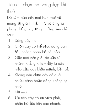
Tiêu chí chọn mai vàng đẹp khi 
thuê
Để đảm bảo cây mai bạn thuê về 
mang lại giá trị thẩm mỹ và ý nghĩa 
phong thủy, hãy lưu ý những tiêu chí 
sau:
Dáng cây mai:
Chọn cây có thế đẹp, dáng cân 
đối, nhánh phân bổ hài hòa.
Gốc mai nên già, da sần sùi, 
nhánh khẳng khiu – đây là dấu 
hiệu của cây khỏe mạnh, bền bỉ.
Không nên chọn cây có quá 
nhiều cành hoặc dáng không tự 
nhiên.
Nụ mai:
Ưu tiên cây có nụ vừa phải, 
phân bố đều trên các nhánh.