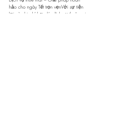
hảo cho ngày Tết trọn vẹnVới sự tiện 
lợi và chi phí hợp lý, dịch vụ thuê mai 
đang trở thành xu hướng phổ biến 
trong dịp Tết. Những chậu mai vàng 
rực rỡ không chỉ tô điểm không gian 
mà còn mang đến niềm vui, sự thịnh 
vượng và may mắn cho cả gia đình, 
doanh nghiệp.
Hãy ghé thăm các vườn mai uy tín để 
lựa chọn chậu mai vàng phù hợp, 
giúp ngày Tết của bạn thêm trọn vẹn 
và ý nghĩa! Các bạn có thể tham 
khảo thêm về 
Những hình ảnh hoa 
mai vàng đẹp nhất không thể bỏ qua
.
0
0
21