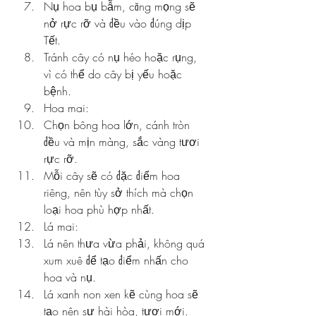
Nụ hoa bụ bẫm, căng mọng sẽ 
nở rực rỡ và đều vào đúng dịp 
Tết.
Tránh cây có nụ héo hoặc rụng, 
vì có thể do cây bị yếu hoặc 
bệnh.
Hoa mai:
Chọn bông hoa lớn, cánh tròn 
đều và mịn màng, sắc vàng tươi 
rực rỡ.
Mỗi cây sẽ có đặc điểm hoa 
riêng, nên tùy sở thích mà chọn 
loại hoa phù hợp nhất.
Lá mai:
Lá nên thưa vừa phải, không quá 
xum xuê để tạo điểm nhấn cho 
hoa và nụ.
Lá xanh non xen kẽ cùng hoa sẽ 
tạo nên sự hài hòa, tươi mới.