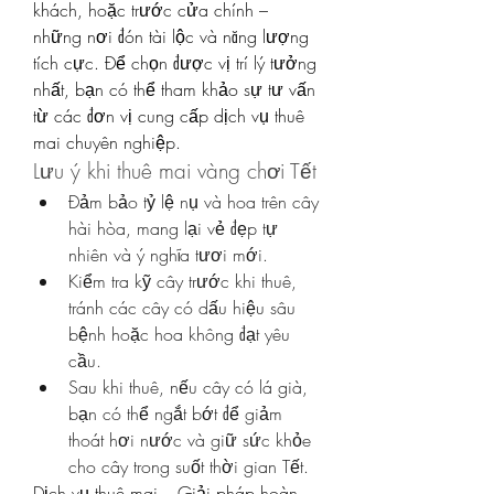
khách, hoặc trước cửa chính – 
những nơi đón tài lộc và năng lượng 
tích cực. Để chọn được vị trí lý tưởng 
nhất, bạn có thể tham khảo sự tư vấn 
từ các đơn vị cung cấp dịch vụ thuê 
mai chuyên nghiệp.
Lưu ý khi thuê mai vàng chơi Tết
Đảm bảo tỷ lệ nụ và hoa trên cây 
hài hòa, mang lại vẻ đẹp tự 
nhiên và ý nghĩa tươi mới.
Kiểm tra kỹ cây trước khi thuê, 
tránh các cây có dấu hiệu sâu 
bệnh hoặc hoa không đạt yêu 
cầu.
Sau khi thuê, nếu cây có lá già, 
bạn có thể ngắt bớt để giảm 
thoát hơi nước và giữ sức khỏe 
cho cây trong suốt thời gian Tết.
Dịch vụ thuê mai – Giải pháp hoàn 