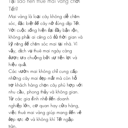
Tại sao nên thuê mai vàng chơi 
Tết?
Mai vàng là loại cây không dễ chăm 
sóc, đặc biệt để cây nở đúng dịp Tết. 
Với cuộc sống hiện đại đầy bận rộn, 
không phải ai cũng có đủ thời gian và 
kỹ năng để chăm sóc mai tại nhà. Vì 
vậy, dịch vụ thuê mai ngày càng 
được ưa chuộng bởi sự tiện lợi và 
hiệu quả.
Các vườn mai không chỉ cung cấp 
những cây mai đẹp mắt mà còn hỗ 
trợ khách hàng chọn cây phù hợp với 
nhu cầu, phong thủy và không gian. 
Từ các gia đình nhỏ đến doanh 
nghiệp lớn, cơ quan hay cửa hàng, 
việc thuê mai vàng giúp mang đến vẻ 
đẹp rực rỡ và không khí Tết ngập 
tràn.