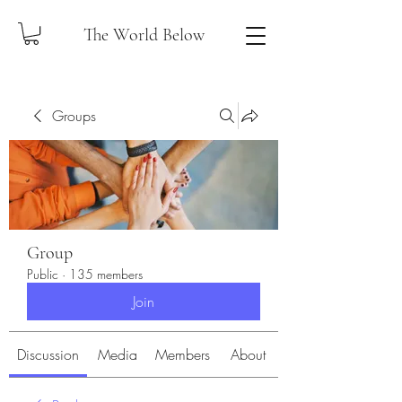
The World Below
Groups
Group
Public
·
135 members
Join
Discussion
Media
Members
About