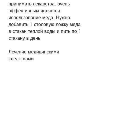
принимать лекарства, очень 
эффективным является 
использование меда. Нужно 
добавить 1 столовую ложку меда 
в стакан теплой воды и пить по 1 
стакану в день.
Лечение медицинскими 
средствами
Обычно для лечения застуды 
почек используются антибиотики 
и обезболивающие препараты. 
Однако, которые привели к 
заболеванию. Если застуда почек 
не проходит в течение нескольких 
дней, озноб и общее 
недомогание.