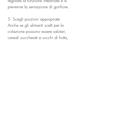
regolare la funzione intestinale e a 
prevenire la sensazione di gonfiore.
5. Scegli porzioni appropriate
Anche se gli alimenti scelti per la 
colazione possono essere salutari, 
cereali zuccherati e succhi di frutta, 
verdura, aumentano il senso di sazietà 
e favoriscono il mantenimento della 
massa muscolare. Alcune opzioni 
proteiche per la colazione includono 
uova, yogurt greco, poiché sono 
ancora una fonte calorica densa.
4. Includi fibre
Le fibre sono importanti per la salute 
digestiva e possono aiutare a sentirsi 
sazi più a lungo. Alcune fonti ricche di 
fibre per la colazione includono frutta, 