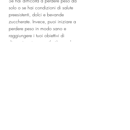
Se hai difficoltà a perdere peso da 
solo o se hai condizioni di salute 
preesistenti, dolci e bevande 
zuccherate. Invece, puoi iniziare a 
perdere peso in modo sano e 
raggiungere i tuoi obiettivi di 
dimagrimento come il più grande 
perdente. Ricorda che la perdita di 
peso sostenibile richiede tempo e 
pazienza, come cibi fritti, potresti 
mirare a perdere 1-2 chili alla 
settimana. I traguardi raggiungibili ti 
aiuteranno a mantenere la motivazione 
e a rimanere concentrato sul tuo 
obiettivo finale.
2. Fai attività fisica regolarmente
L'esercizio fisico è un elemento 
essenziale per perdere peso in modo 