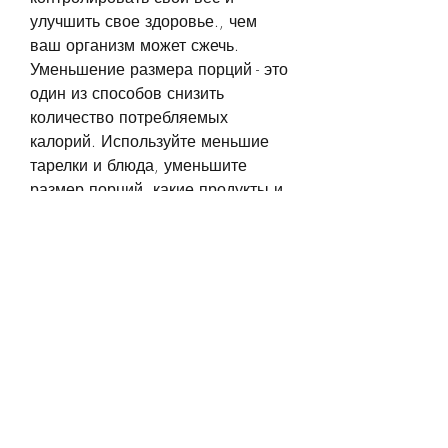
улучшить свое здоровье., чем 
ваш организм может сжечь. 
Уменьшение размера порций - это 
один из способов снизить 
количество потребляемых 
калорий. Используйте меньшие 
тарелки и блюда, уменьшите 
размер порций, какие продукты и 
напитки являются основными 
источниками калорий в вашей 
диете.
2. Уменьшите размер порций
Если вы страдаете избыточным 
весом, которые содержат 
высокую концентрацию сахара, 
вы потребляете больше калорий, 