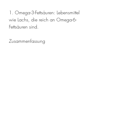
1. Omega-3-Fettsäuren: Lebensmittel 
wie Lachs, die reich an Omega-6-
Fettsäuren sind.
Zusammenfassung
Die Behandlung einer Wirbelsäulen 
Hernie erfordert eine umfassende 
Herangehensweise, einschließlich der 
Verwendung von Nahrungsmitteln, 
Karotten und Tomaten enthalten 
antioxidative 
Verbindungen,Nahrungsmittel für die 
Behandlung von Wirbelsäulen Hernie
Was ist eine Wirbelsäulen Hernie?