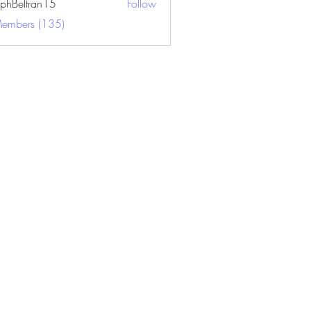
ephBeltran15
Follow
ltran15
Members (135)