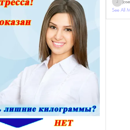
Jos
JosephBe
See All 