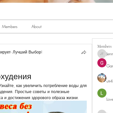
Members
About
Members
ирует- Лучший Выбор!
Jenn
Jennifer 
Ga
охудения
utr
 Узнайте, как увеличить потребление воды для 
дения. Простые советы и полезные 
а и достижения здорового образа жизни.
Lov