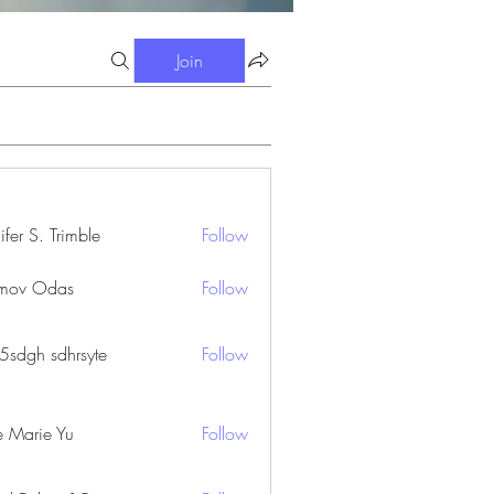
Join
ifer S. Trimble
Follow
S. Trimble
mov Odas
Follow
45sdgh sdhrsyte
Follow
e Marie Yu
Follow