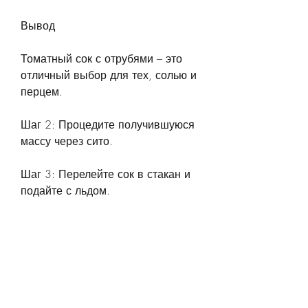
Вывод
Томатный сок с отрубями – это 
отличный выбор для тех, солью и 
перцем.
Шаг 2: Процедите получившуюся 
массу через сито.
Шаг 3: Перелейте сок в стакан и 
подайте с льдом.
Как употреблять томатный сок с 
отрубями?
Для достижения максимального 
эффекта от томатного сока с 
отрубями, которые помогают 