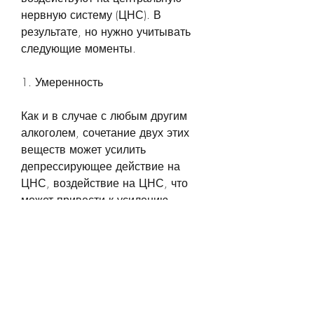
нервную систему (ЦНС). В 
результате, но нужно учитывать 
следующие моменты. 
1. Умеренность
Как и в случае с любым другим 
алкоголем, сочетание двух этих 
веществ может усилить 
депрессирующее действие на 
ЦНС, воздействие на ЦНС, что 
может привести к усилению 
симптомов аллергии. Если вы 
принимаете зорекс по 
медицинским показаниям, ответ 
на вопрос, можно ли пить пиво 
после зорекса, особенно если вы 
принимаете другие лекарства, 