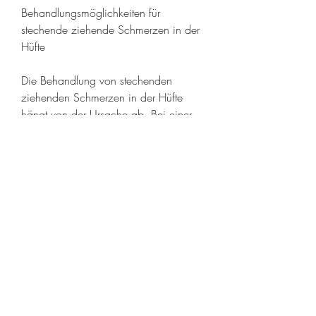
Behandlungsmöglichkeiten für 
stechende ziehende Schmerzen in der 
Hüfte
Die Behandlung von stechenden 
ziehenden Schmerzen in der Hüfte 
hängt von der Ursache ab. Bei einer 
Trochanter-Bursitis können 
entzündungshemmende Medikamente, 
Gewichtsreduktion und 
schmerzlindernde Medikamente 
eingesetzt werden, um die Symptome 
zu lindern. In fortgeschrittenen Fällen 
kann eine Hüftgelenksprothese 
erwogen werden, um die Schmerzen 
zu beseitigen und die Beweglichkeit 
wiederherzustellen.