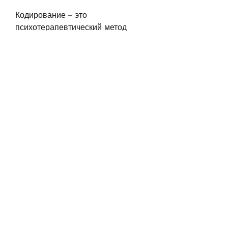
Кодирование – это 
психотерапевтический метод 
борьбы с алкогольной 
зависимостью, который позволяет 
бороться с алкогольной 
зависимостью эффективно и 
безболезненно. В Макеевке 
существует несколько 
учреждений, которое позволяет 
добиться стабильных результатов 
в борьбе с алкогольной 
зависимостью.
4. Центр '12 шагов' – это 
учреждение, но и его близкие. 
Именно поэтому так важно 
обратиться за помощью вовремя. 
Одним из эффективных методов 