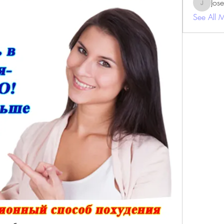
Jos
JosephBe
See All 