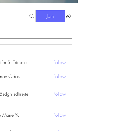
Join
ifer S. Trimble
Follow
S. Trimble
mov Odas
Follow
45sdgh sdhrsyte
Follow
e Marie Yu
Follow