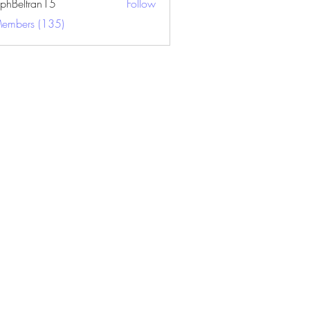
ephBeltran15
Follow
ltran15
Members (135)