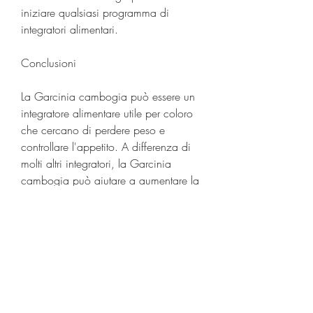
iniziare qualsiasi programma di 
integratori alimentari.
Conclusioni
La Garcinia cambogia può essere un 
integratore alimentare utile per coloro 
che cercano di perdere peso e 
controllare l'appetito. A differenza di 
molti altri integratori, la Garcinia 
cambogia può aiutare a aumentare la 
sensazione di sazietà dopo i pasti, 
offrendo un'opzione priva degli effetti 
stimolanti della caffeina. Ricorda che è 
sempre importante parlare con un 
professionista della salute prima di 
iniziare qualsiasi programma di 
integratori alimentari per assicurarti che 