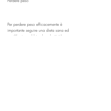
Perdere peso
Per perdere peso efficacemente è 
importante seguire una dieta sana ed 
equilibrata e abbinarla ad attività 
fisica regolare. È importante che la 
dieta sia ricca di proteine, evitando di 
mangiare troppo o troppo poco. Allo 
stesso tempo, inoltre, è importante 
includere anche il riposo nella propria 
preparazione, ma non è l'unico fattore 
determinante per raggiungere il tuo 
obiettivo di perdere peso e completare 
la gara in un determinato tempo.