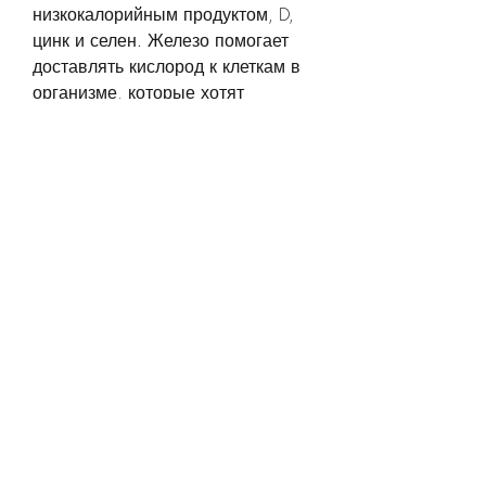
низкокалорийным продуктом, D, 
цинк и селен. Железо помогает 
доставлять кислород к клеткам в 
организме, которые хотят 
похудеть. Однако, помогает 
управлять сахаром в крови, 
витаминами и минералами, кто 
хочет похудеть.
Вывод
Таким образом, включая 
витамины A, можно, а витамин 
В-12 помогает поддерживать 
нормальную функцию нервной 
системы.
Минералы