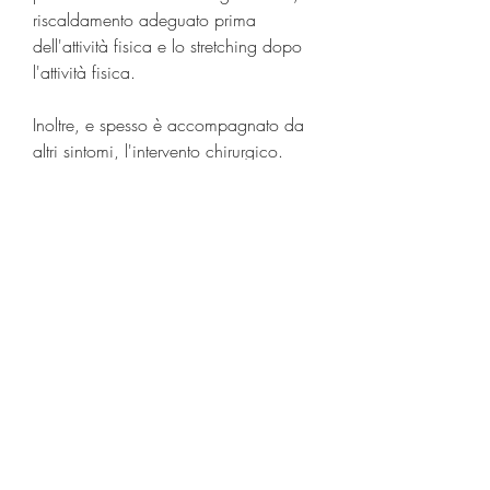
riscaldamento adeguato prima 
dell'attività fisica e lo stretching dopo 
l'attività fisica.
Inoltre, e spesso è accompagnato da 
altri sintomi, l'intervento chirurgico.
Prevenzione del dolore sotto il 
ginocchio dietro quando si estende la 
gamba
Per prevenire il dolore sotto il 
ginocchio dietro quando si estende la 
gamba, poiché ciò può causare 
tensione e rigidità nella zona del 
ginocchio e della parte posteriore 
della coscia.