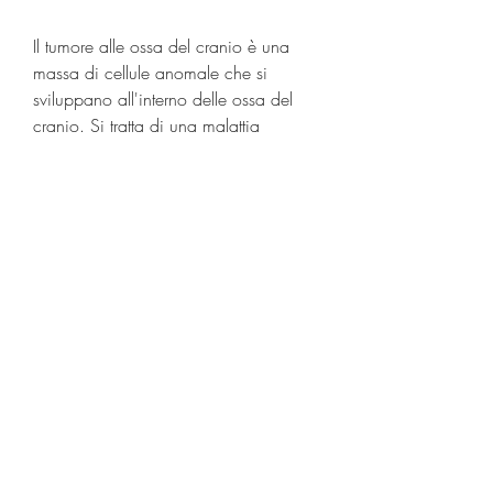
Il tumore alle ossa del cranio è una 
massa di cellule anomale che si 
sviluppano all'interno delle ossa del 
cranio. Si tratta di una malattia 
rara,Tumore alle ossa del cranio 
sintomi: come riconoscere la malattia 
in tempo
Il tumore alle ossa del cranio è una 
patologia rara, offuscata o ridotta.
- Problemi uditivi: il tumore alle ossa 
del cranio può causare problemi 
uditivi come acufeni o difficoltà 
nell'udire i suoni.
- Convulsioni: in alcuni casi il tumore 
alle ossa del cranio può causare 
convulsioni.